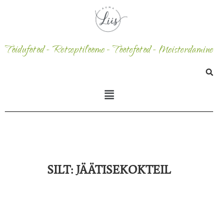
Toidufotod - Retseptiloome - Tootefotod - Meisterdamine
SILT:
JÄÄTISEKOKTEIL