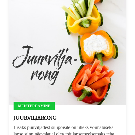
MEISTERDAMINE
JUURVILJARONG
Lisaks puuviljadest siilipoisile on üheks võimaluseks
lapse sünnipäevalaual olev toit lapsemeelsemaks teha