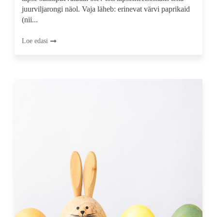
juurviljarongi näol. Vaja läheb: erinevat värvi paprikaid
(nii...
Loe edasi