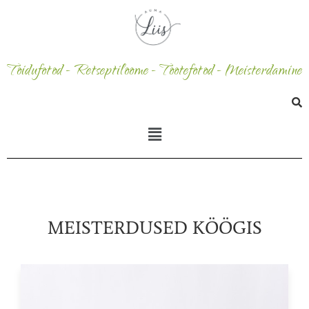
Toidufotod - Retseptiloome - Tootefotod - Meisterdamine
MEISTERDUSED KÖÖGIS