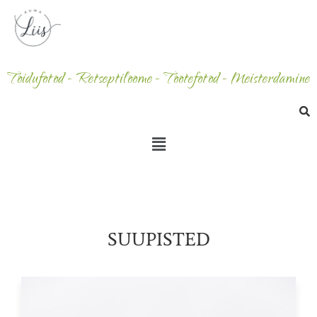
Toidufotod - Retseptiloome - Tootefotod - Meisterdamine
SUUPISTED