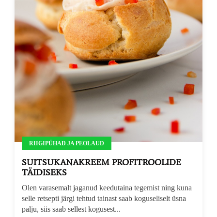
RIIGIPÜHAD JA PEOLAUD
SUITSUKANAKREEM PROFITROOLIDE
TÄIDISEKS
Olen varasemalt jaganud keedutaina tegemist ning kuna
selle retsepti järgi tehtud tainast saab koguseliselt üsna
palju, siis saab sellest kogusest...