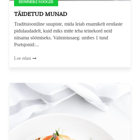
HOMMIKUSÖÖGID
TÄIDETUD MUNAD
Traditsiooniline suupiste, mida leiab enamikelt eestlaste
pidulaudadelt, kuid miks mitte teha teinekord neid
niisama söömiseks. Valmistusaeg: umbes 1 tund
Portsjonid:...
Loe edasi