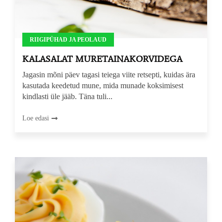
RIIGIPÜHAD JA PEOLAUD
KALASALAT MURETAINAKORVIDEGA
Jagasin mõni päev tagasi teiega viite retsepti, kuidas ära
kasutada keedetud mune, mida munade koksimisest
kindlasti üle jääb. Täna tuli...
Loe edasi