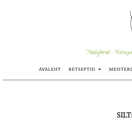
Toidufotod - Retsept
AVALEHT
RETSEPTID
MEISTER
SILT