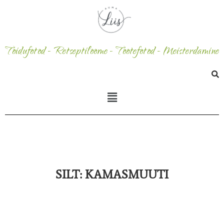
Toidufotod - Retseptiloome - Tootefotod - Meisterdamine
SILT:
KAMASMUUTI