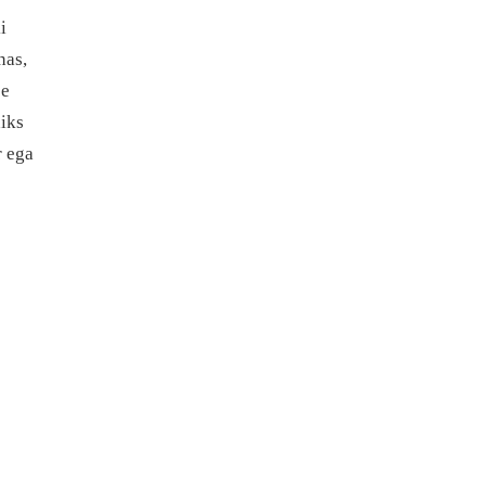
i
nas,
se
diks
r ega