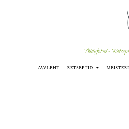
Toidufotod - Retsept
AVALEHT
RETSEPTID
MEISTER