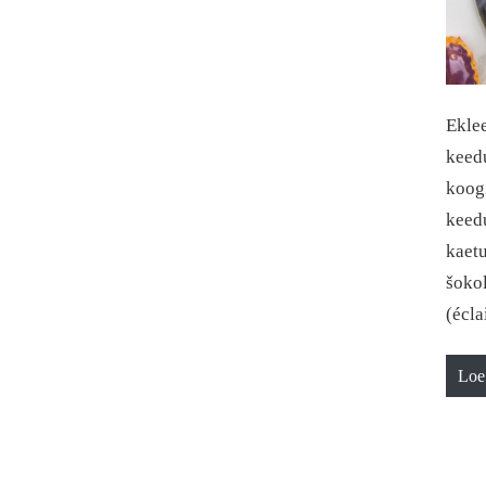
Ekle
keedu
koogi
keed
kaet
šokol
(écla
Loe