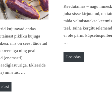
Keedutainas – nagu nimesk
juba sisse kirjutatud, on tai
mida valmistatakse keetmi
teel. Taina kergituselemen
erid kujutavad endas
ei ole pärm, küpsetuspulbe
tainast pikliku kujuga
…
kesi, mis on seest täidetud
ukreemiga ning pealt
Loe edasi
ud (enamasti)
aadiglasuuriga. Ekleeride
ir) nimetus, …
 edasi