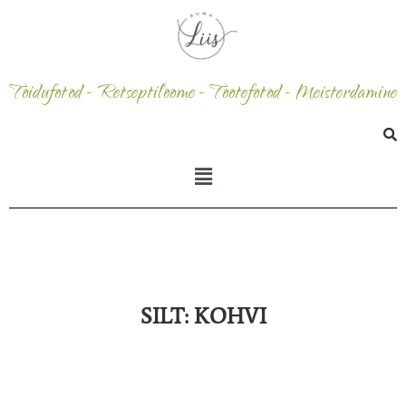
Toidufotod - Retseptiloome - Tootefotod - Meisterdamine
SILT:
KOHVI