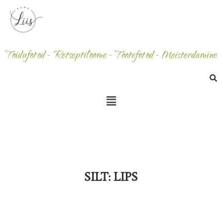
Toidufotod - Retseptiloome - Tootefotod - Meisterdamine
SILT:
LIPS