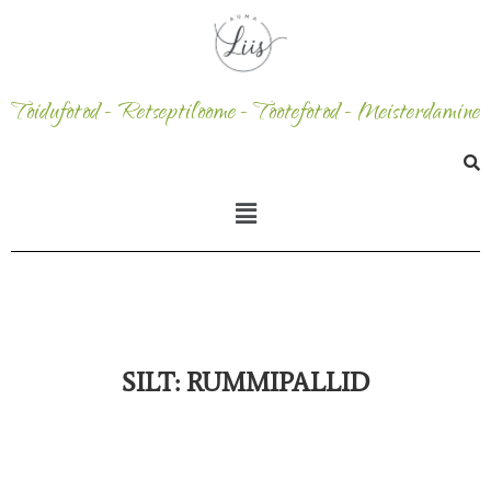
Toidufotod - Retseptiloome - Tootefotod - Meisterdamine
SILT:
RUMMIPALLID