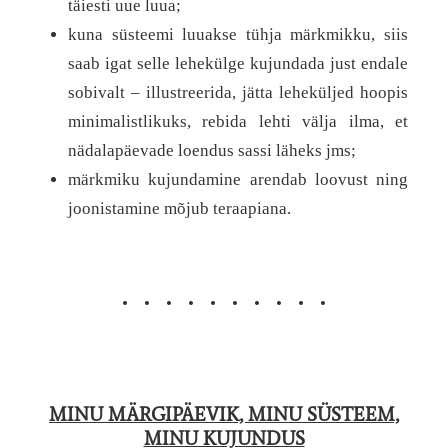
täiesti uue luua;
kuna süsteemi luuakse tühja märkmikku, siis
saab igat selle lehekülge kujundada just endale
sobivalt – illustreerida, jätta leheküljed hoopis
minimalistlikuks, rebida lehti välja ilma, et
nädalapäevade loendus sassi läheks jms;
märkmiku kujundamine arendab loovust ning
joonistamine mõjub teraapiana.
• • • • • • • • • •
MINU MÄRGIPÄEVIK, MINU SÜSTEEM,
MINU KUJUNDUS