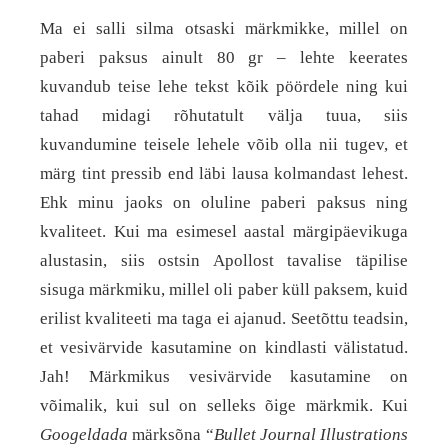
Ma ei salli silma otsaski märkmikke, millel on
paberi paksus ainult 80 gr – lehte keerates
kuvandub teise lehe tekst kõik pöördele ning kui
tahad midagi rõhutatult välja tuua, siis
kuvandumine teisele lehele võib olla nii tugev, et
märg tint pressib end läbi lausa kolmandast lehest.
Ehk minu jaoks on oluline paberi paksus ning
kvaliteet. Kui ma esimesel aastal märgipäevikuga
alustasin, siis ostsin Apollost tavalise täpilise
sisuga märkmiku, millel oli paber küll paksem, kuid
erilist kvaliteeti ma taga ei ajanud. Seetõttu teadsin,
et vesivärvide kasutamine on kindlasti välistatud.
Jah! Märkmikus vesivärvide kasutamine on
võimalik, kui sul on selleks õige märkmik. Kui
Googeldada
märksõna “
Bullet Journal Illustrations