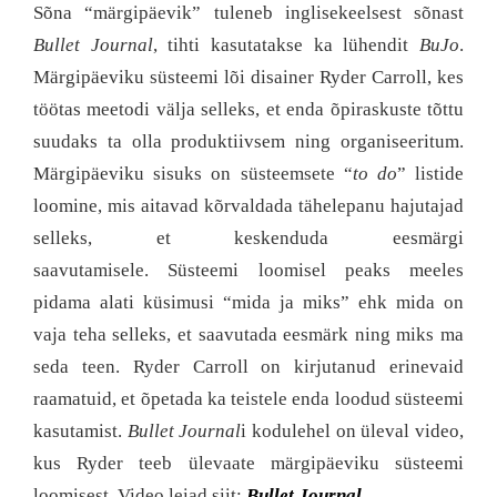
Sõna “märgipäevik” tuleneb inglisekeelsest sõnast
Bullet Journal
, tihti kasutatakse ka lühendit
BuJo
.
Märgipäeviku süsteemi lõi disainer Ryder Carroll, kes
töötas meetodi välja selleks, et enda õpiraskuste tõttu
suudaks ta olla produktiivsem ning organiseeritum.
Märgipäeviku sisuks on süsteemsete “
to do
” listide
loomine, mis aitavad kõrvaldada tähelepanu hajutajad
selleks, et keskenduda eesmärgi
saavutamisele. Süsteemi loomisel peaks meeles
pidama alati küsimusi “mida ja miks” ehk mida on
vaja teha selleks, et saavutada eesmärk ning miks ma
seda teen. Ryder Carroll on kirjutanud erinevaid
raamatuid, et õpetada ka teistele enda loodud süsteemi
kasutamist.
Bullet Journal
i kodulehel on üleval video,
kus Ryder teeb ülevaate märgipäeviku süsteemi
loomisest. Video leiad siit:
Bullet Journal
.