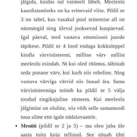
jälgida, kuidas sul vaimselt läheb. Meeleolu
kaardistamiseks on ka erinevaid viise. Pildil nr
3 on tabel, kus vasakul pool teineteise all on
näomärgid ning üleval jooksevad kuupäevad.
Igal päeval, teed vastava emotsiooni juurde
täpikese. Pildil nr 4 lood endaga kokkuleppel
kindla värvisüsteemi, milline värv millist
meeleolu esindab. Nt kui oled rõõmus, tähistab
seda punane värv, kui kurb siis roheline. Ning
vastava värviga värvid siis õunad ära. Sama
värvisüsteemiga toimib ka pildil nr 5 välja
toodud ringikujuline süsteem. Kui meeleolu
jälgimine on oluline, siis võib selle samamoodi
tuua silme ette igale nädalavaatele.
Menüü
(pildil nr 2 ja 5) – ma olen juba üle
aasta toitu koju tellinud. See nõuab tihti