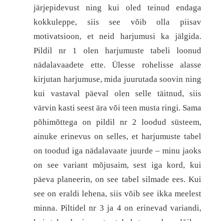
järjepidevust ning kui oled teinud endaga
kokkuleppe, siis see võib olla piisav
motivatsioon, et neid harjumusi ka jälgida.
Pildil nr 1 olen harjumuste tabeli loonud
nädalavaadete ette. Ülesse rohelisse alasse
kirjutan harjumuse, mida juurutada soovin ning
kui vastaval päeval olen selle täitnud, siis
värvin kasti seest ära või teen musta ringi. Sama
põhimõttega on pildil nr 2 loodud süsteem,
ainuke erinevus on selles, et harjumuste tabel
on toodud iga nädalavaate juurde – minu jaoks
on see variant mõjusaim, sest iga kord, kui
päeva planeerin, on see tabel silmade ees. Kui
see on eraldi lehena, siis võib see ikka meelest
minna. Piltidel nr 3 ja 4 on erinevad variandi,