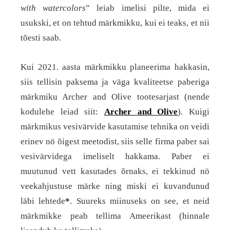
with watercolors
” leiab imelisi pilte, mida ei
usukski, et on tehtud märkmikku, kui ei teaks, et nii
tõesti saab.
Kui 2021. aasta märkmikku planeerima hakkasin,
siis tellisin paksema ja väga kvaliteetse paberiga
märkmiku Archer and Olive tootesarjast (nende
kodulehe leiad siit:
Archer and Olive
). Kuigi
märkmikus vesivärvide kasutamise tehnika on veidi
erinev nö õigest meetodist, siis selle firma paber sai
vesivärvidega imeliselt hakkama. Paber ei
muutunud vett kasutades õrnaks, ei tekkinud nö
veekahjustuse märke ning miski ei kuvandunud
läbi lehtede
*
. Suureks miinuseks on see, et neid
märkmikke peab tellima Ameerikast (hinnale