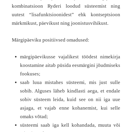
kombinatsioon Ryderi loodud süsteemist ning
uutest “lisafunktsioonidest” ehk kontseptsioon
märkmikust, päevikust ning joonistusvihikust.
Märgipäeviku positiivsed omadused:
märgipäevikusse vajalikest töödest nimekirja
koostamine aitab püsida eesmärgini jõudmiseks
fookuses;
saab luua mistahes süsteemi, mis just sulle
sobib. Alguses läheb kindlasti aega, et endale
sobiv süsteem leida, kuid see on nii iga uue
asjaga, et vajab enne kohanemist, kui selle
omaks võtad;
süsteemi saab iga kell kohandada, muuta või