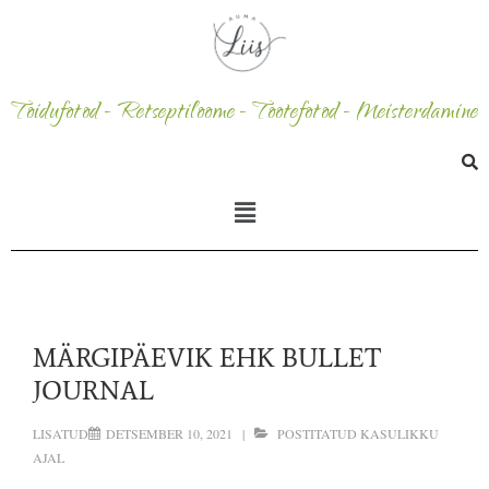
Toidufotod - Retseptiloome - Tootefotod - Meisterdamine
MÄRGIPÄEVIK EHK BULLET
JOURNAL
LISATUD
DETSEMBER 10, 2021
POSTITATUD
KASULIKKU
AJAL