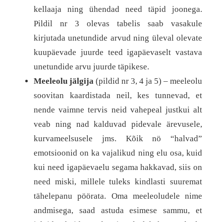
kellaaja ning ühendad need täpid joonega.
Pildil nr 3 olevas tabelis saab vasakule
kirjutada unetundide arvud ning üleval olevate
kuupäevade juurde teed igapäevaselt vastava
unetundide arvu juurde täpikese.
Meeleolu jälgija
(pildid nr 3, 4 ja 5) – meeleolu
soovitan kaardistada neil, kes tunnevad, et
nende vaimne tervis neid vahepeal justkui alt
veab ning nad kalduvad pidevale ärevusele,
kurvameelsusele jms. Kõik nö “halvad”
emotsioonid on ka vajalikud ning elu osa, kuid
kui need igapäevaelu segama hakkavad, siis on
need miski, millele tuleks kindlasti suuremat
tähelepanu pöörata. Oma meeleoludele nime
andmisega, saad astuda esimese sammu, et