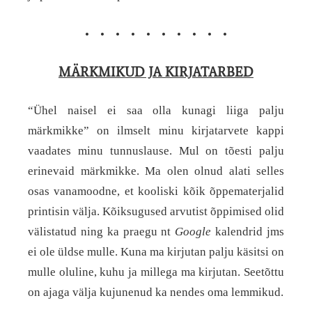
• • • • • • • • • •
MÄRKMIKUD JA KIRJATARBED
“Ühel naisel ei saa olla kunagi liiga palju
märkmikke” on ilmselt minu kirjatarvete kappi
vaadates minu tunnuslause. Mul on tõesti palju
erinevaid märkmikke. Ma olen olnud alati selles
osas vanamoodne, et kooliski kõik õppematerjalid
printisin välja. Kõiksugused arvutist õppimised olid
välistatud ning ka praegu nt
Google
kalendrid jms
ei ole üldse mulle. Kuna ma kirjutan palju käsitsi on
mulle oluline, kuhu ja millega ma kirjutan. Seetõttu
on ajaga välja kujunenud ka nendes oma lemmikud.