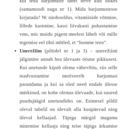
kui teha harjumuste tabel terve kuu lõikes
(samamoodi nagu nr 1). Mida harjumustesse
kirjutada? Nt näohooldus, vitamiinide võtmine,
lillede kastmine, kassi liivakasti puhastamine
vms, mis muidu pigem meelest läheb või mille
tegemise eel tihti mõtled, et “homme teen”.
Unerežiim
(piltidel nr 1 ja 3) – unerežiimi
jälgimine annab hea ülevaate ööune pikkusest.
Kui unetunde kipub olema vähevõitu, siis selle
teadvustamine motiveerib harjumusi
parandama ja kui sa oled need endale ülesse
märkinud, on kohe olemas ülevaade, kui suured
puudujäägid unetundides on. Esimesel pildil
oleval tabelil on ülevalt alla kuupäevad ning
üleval kellaajad. Täpiga märgid magama
minemise kellaaja ning teise täpiga ärkamise