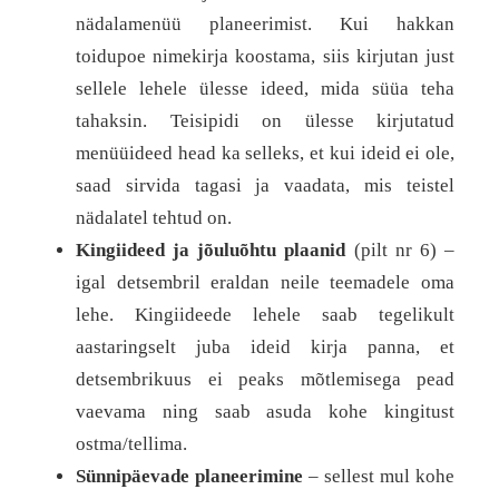
nädalamenüü planeerimist. Kui hakkan
toidupoe nimekirja koostama, siis kirjutan just
sellele lehele ülesse ideed, mida süüa teha
tahaksin. Teisipidi on ülesse kirjutatud
menüüideed head ka selleks, et kui ideid ei ole,
saad sirvida tagasi ja vaadata, mis teistel
nädalatel tehtud on.
Kingiideed ja jõuluõhtu plaanid
(pilt nr 6) –
igal detsembril eraldan neile teemadele oma
lehe. Kingiideede lehele saab tegelikult
aastaringselt juba ideid kirja panna, et
detsembrikuus ei peaks mõtlemisega pead
vaevama ning saab asuda kohe kingitust
ostma/tellima.
Sünnipäevade planeerimine
– sellest mul kohe