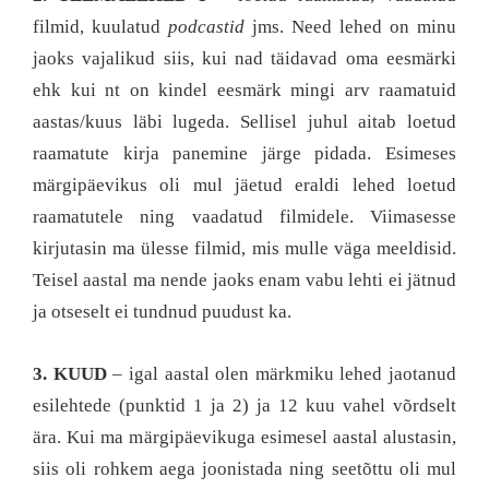
filmid, kuulatud
podcastid
jms. Need lehed on minu
jaoks vajalikud siis, kui nad täidavad oma eesmärki
ehk kui nt on kindel eesmärk mingi arv raamatuid
aastas/kuus läbi lugeda. Sellisel juhul aitab loetud
raamatute kirja panemine järge pidada. Esimeses
märgipäevikus oli mul jäetud eraldi lehed loetud
raamatutele ning vaadatud filmidele. Viimasesse
kirjutasin ma ülesse filmid, mis mulle väga meeldisid.
Teisel aastal ma nende jaoks enam vabu lehti ei jätnud
ja otseselt ei tundnud puudust ka.
3. KUUD
– igal aastal olen märkmiku lehed jaotanud
esilehtede (punktid 1 ja 2) ja 12 kuu vahel võrdselt
ära. Kui ma märgipäevikuga esimesel aastal alustasin,
siis oli rohkem aega joonistada ning seetõttu oli mul