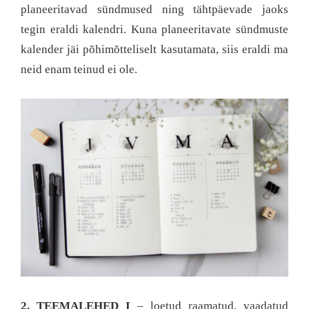
planeeritavad sündmused ning tähtpäevade jaoks
tegin eraldi kalendri. Kuna planeeritavate sündmuste
kalender jäi põhimõtteliselt kasutamata, siis eraldi ma
neid enam teinud ei ole.
2. TEEMALEHED I
– loetud raamatud, vaadatud