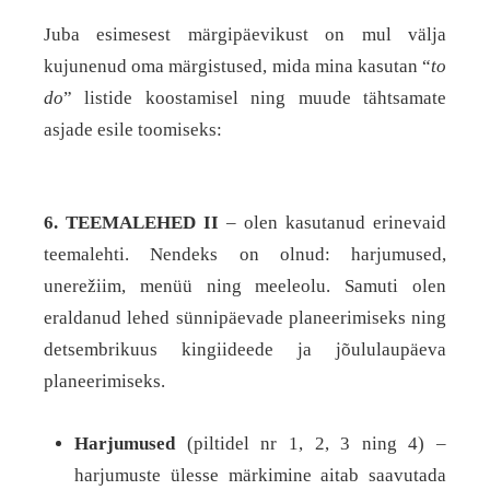
Juba esimesest märgipäevikust on mul välja
kujunenud oma märgistused, mida mina kasutan “
to
do
” listide koostamisel ning muude tähtsamate
asjade esile toomiseks:
6. TEEMALEHED II
– olen kasutanud erinevaid
teemalehti. Nendeks on olnud: harjumused,
unerežiim, menüü ning meeleolu. Samuti olen
eraldanud lehed sünnipäevade planeerimiseks ning
detsembrikuus kingiideede ja jõululaupäeva
planeerimiseks.
Harjumused
(piltidel nr 1, 2, 3 ning 4) –
harjumuste ülesse märkimine aitab saavutada