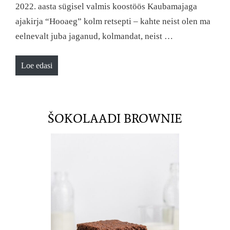
2022. aasta sügisel valmis koostöös Kaubamajaga
ajakirja “Hooaeg” kolm retsepti – kahte neist olen ma
eelnevalt juba jaganud, kolmandat, neist …
Loe edasi
ŠOKOLAADI BROWNIE