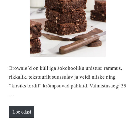
Brownie´d on küll iga šokohooliku unistus: rammus,
rikkalik, tekstuurilt suussulav ja veidi niiske ning
“kirsiks tordil” krõmpsuvad pähklid. Valmistusaeg: 35
…
Loe edasi