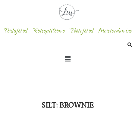
Toidufotod - Retseptiloome - Tootefotod - Meisterdamine
SILT:
BROWNIE