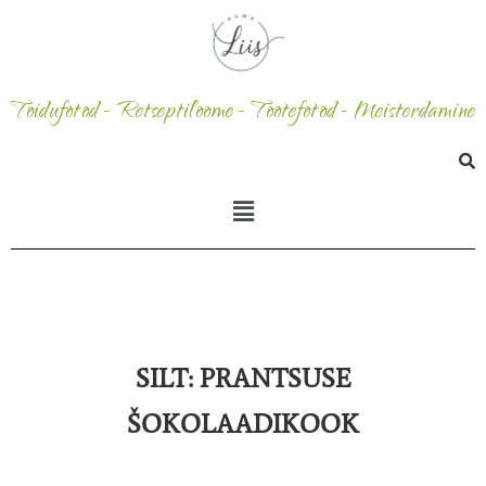
Toidufotod - Retseptiloome - Tootefotod - Meisterdamine
SILT:
PRANTSUSE
ŠOKOLAADIKOOK