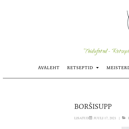
Toidufotod - Retsept
AVALEHT
RETSEPTID
MEISTER
BORŠISUPP
LISATUD
JUULI 17, 2021