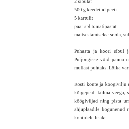
2 sibulat
500 g keedetud peeti
5 kartulit
paar spl tomatipastat
maitsestamiseks: soola, su
Puhasta ja koori sibul j
Puljongisse võid panna m
mullast puhtaks. Lõika var
Rösti konte ja köögivilju
kõigepealt külma veega, s
köögiviljad ning pista um
ahjuplaadile kogunenud ra
kontidele lisaks.