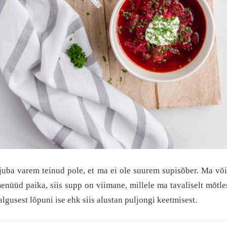
juba varem teinud pole, et ma ei ole suurem supisõber. Ma võ
nüüd paika, siis supp on viimane, millele ma tavaliselt mõtle
 algusest lõpuni ise ehk siis alustan puljongi keetmisest.