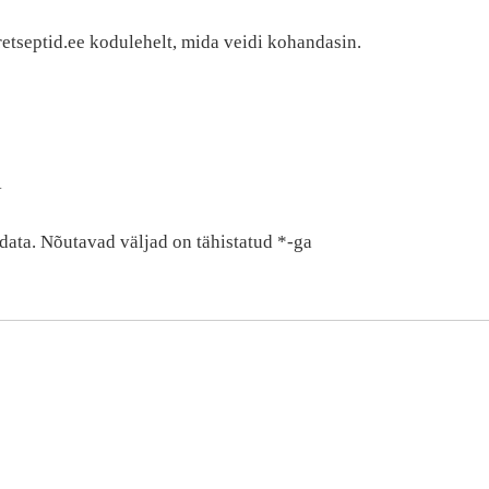
retseptid.ee kodulehelt, mida veidi kohandasin.
R
data.
Nõutavad väljad on tähistatud
*
-ga