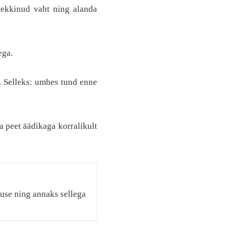
 tekkinud vaht ning alanda
ega.
. Selleks: umbes tund enne
a peet äädikaga korralikult
vuse ning annaks sellega