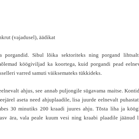
hkrut (vajadusel), äädikat
a porgandid. Sibul lõika sektoriteks ning porgand lihtsal
õlemad köögiviljad ka koortega, kuid porgandi pead eelnev
sselleri varred samuti väiksemateks tükkideks.
 eelnevalt ahjus, see annab puljongile sügavama maitse. Konti
eejärel aseta need ahjuplaadile, lisa juurde eelnevalt puhasta
bes 30 minutiks 200 kraadi juures ahju. Tõsta liha ja köögi
sv ära, vala peale kuum vesi ning kraabi plaadile jäänud li