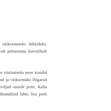
t väiksemateks tükkideks.
alt puhastama korralikult
de röstimiseks pese kondid
tud ja väiksemaks lõigatud
viljad suurde potti. Kalla
hamahlad lahti, lisa potti