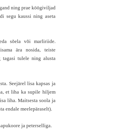
rgand ning prae köögiviljad
ndi segu kaussi ning aseta
da sõela või marliriide.
sama ära nosida, teiste
tagasi tulele ning alusta
ta. Seejärel lisa kapsas ja
, et liha ka supile hiljem
sa liha. Maitsesta soola ja
sta endale meelepäraselt).
hapukoore ja peterselliga.