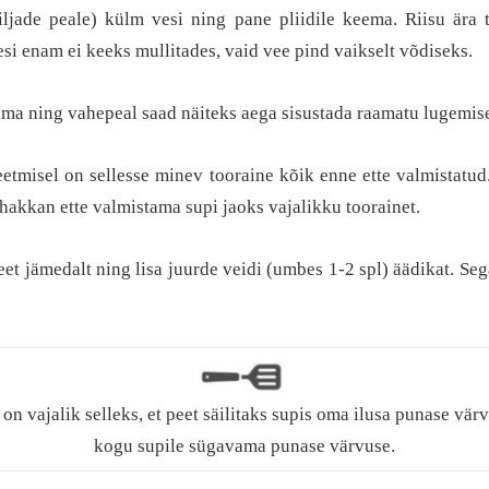
viljade peale) külm vesi ning pane pliidile keema. Riisu ära
esi enam ei keeks mullitades, vaid vee pind vaikselt võdiseks.
ima ning vahepeal saad näiteks aega sisustada raamatu lugemis
eetmisel on sellesse minev tooraine kõik enne ette valmistatud
hakkan ette valmistama supi jaoks vajalikku toorainet.
eet jämedalt ning lisa juurde veidi (umbes 1-2 spl) äädikat. Seg
on vajalik selleks, et peet säilitaks supis oma ilusa punase vär
kogu supile sügavama punase värvuse.