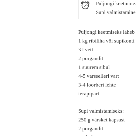
Puljongi keetmine:
Supi valmistamine
Puljongi keetmiseks läheb 
1 kg ribiliha või supikonti
3 l vett
2 porgandit
1 suurem sibul
4-5 varsselleri vart
3-4 loorberi lehte
terapipart
Supi valmistamiseks
:
250 g värsket kapsast
2 porgandit