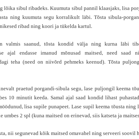
g lõika sibul ribadeks. Kuumuta sibul pannil klaasjaks, lisa po
pasta ning kuumuta segu korralikult läbi. Tõsta sibula-porga
nikesed ribad ning koori ja tükelda kartul.
n valmis saanud, tõsta kondid välja ning kurna läbi tihe
se ajal endasse imanud mõnusad maitsed, need saad nii
dagi teha (need on niivõrd pehmeks keenud). Tõsta puljong 
lnevalt praetud porgandi-sibula segu, lase puljongil keema tõus
bes 10 minutit keeda. Samal ajal saad kondid lihast puhastada
möödunud, lisa supile punapeet. Lase supil keema tõusta ning li
le umbes 2 spl (kuna maitsed on erinevad, siis katseta ja maitse
ista, nii segunevad kõik maitsed omavahel ning serveeri soovil 