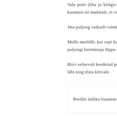
Vala potti (liha ja köögi
kuumust nii madalale, et v
Jäta puljong vaikselt valm
Mulle meeldib, kui supi k
puljongi keetmisaja lõppu 
Riivi eelnevalt keedetud p
läbi ning tõsta kõrvale.
Peedile äädika lisamine 