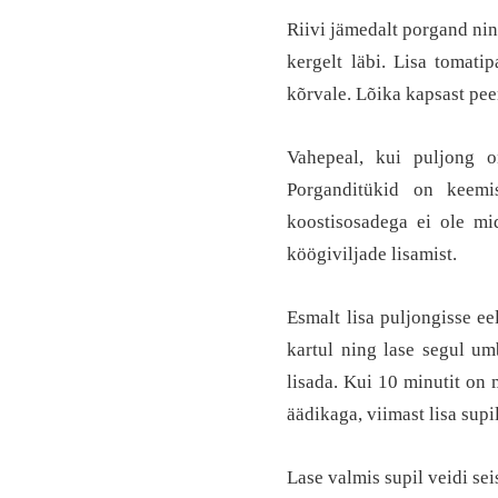
Riivi jämedalt porgand nin
kergelt läbi. Lisa tomati
kõrvale. Lõika kapsast pee
Vahepeal, kui puljong o
Porganditükid on keemi
koostisosadega ei ole mi
köögiviljade lisamist.
Esmalt lisa puljongisse ee
kartul ning lase segul um
lisada. Kui 10 minutit on 
äädikaga, viimast lisa supi
Lase valmis supil veidi se