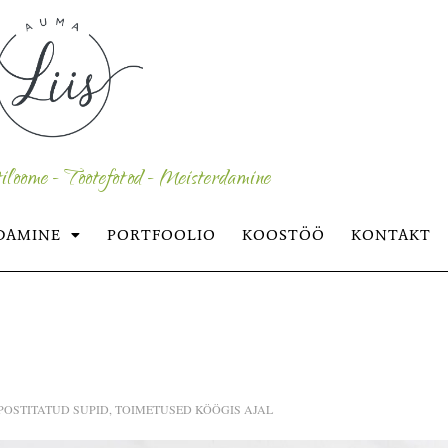
iloome - Tootefotod - Meisterdamine
DAMINE
PORTFOOLIO
KOOSTÖÖ
KONTAKT
POSTITATUD
SUPID
,
TOIMETUSED KÖÖGIS
AJAL