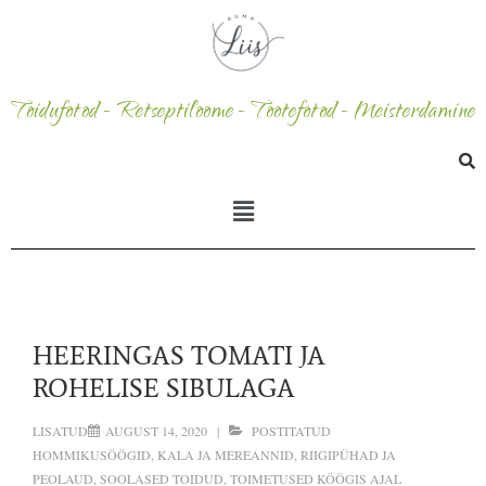
Toidufotod - Retseptiloome - Tootefotod - Meisterdamine
HEERINGAS TOMATI JA
ROHELISE SIBULAGA
LISATUD
AUGUST 14, 2020
POSTITATUD
HOMMIKUSÖÖGID
,
KALA JA MEREANNID
,
RIIGIPÜHAD JA
PEOLAUD
,
SOOLASED TOIDUD
,
TOIMETUSED KÖÖGIS
AJAL