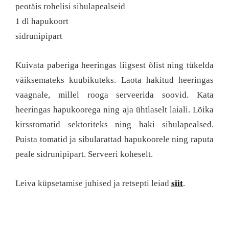
peotäis rohelisi sibulapealseid
1 dl hapukoort
sidrunipipart
Kuivata paberiga heeringas liigsest õlist ning tükelda
väiksemateks kuubikuteks. Laota hakitud heeringas
vaagnale, millel rooga serveerida soovid. Kata
heeringas hapukoorega ning aja ühtlaselt laiali. Lõika
kirsstomatid sektoriteks ning haki sibulapealsed.
Puista tomatid ja sibularattad hapukoorele ning raputa
peale sidrunipipart. Serveeri koheselt.
Leiva küpsetamise juhised ja retsepti leiad
siit
.