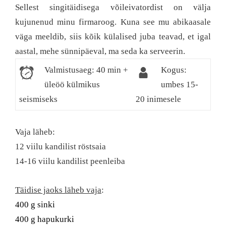
Sellest singitäidisega võileivatordist on välja
kujunenud minu firmaroog. Kuna see mu abikaasale
väga meeldib, siis kõik külalised juba teavad, et igal
aastal, mehe sünnipäeval, ma seda ka serveerin.
Valmistusaeg: 40 min +
Kogus:
üleöö külmikus
umbes 15-
seismiseks
20 inimesele
Vaja läheb:
12 viilu kandilist röstsaia
14-16 viilu kandilist peenleiba
Täidise jaoks läheb vaja
:
400 g sinki
400 g hapukurki