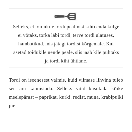
Selleks, et toidukile tordi pealmist kihti enda külge
ei võtaks, torka läbi tordi, terve tordi ulatuses,
hambatikud, mis jätagi tordist kõrgemale. Kui
asetad toidukile nende peale, siis jääb kile puhtaks
ja tordi kiht ühtlane.
Tordi on iseenesest valmis, kuid viimase lihvina tuleb
see ära kaunistada. Selleks võid kasutada kõike
meelepärast – paprikat, kurki, redist, muna, krabipulki
jne.