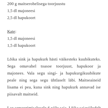
200 g maitserohelisega toorjuustu
1,5 dl majoneesi
2,5 dl hapukoort
Kate
:
1,5 dl majoneesi
1,5 dl hapukoort
Lõika sink ja hapukurk hästi väikesteks kuubikuteks.
Sega omavahel toasoe toorjuust, hapukoor ja
majonees. Vala segu singi- ja hapukurgikuubikute
peale ning sega segu ühtlaselt läbi. Maitseaineid
lisama ei pea, kuna sink ning hapukurk annavad ise
piisavalt maitseid.
Lao serveerimisalusele 6 viilu saia. Lõika saiaviiludelt