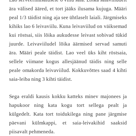
ära välised ääred, et tort jääks ilusama kujuga. Määri
peal 1/3 täidist ning aja see ühtlaselt laiali. Järgmiseks
kihiks lao 6 leivaviilu. Kuna leivaviilud on väiksemad
kui röstsai, siis lõika aukudesse leivast sobivad tükid
juurde. Leivaviiludel lõika äärmised servad samuti
ära. Määri peale täidist. Lao veel üks kiht röstsaia,
sellele viimane kogus allesjäänud täidis ning selle
peale omakorda leivaviilud. Kokkuvõttes saad 4 kihti
saia-leiba ning 3 kihti täidist.
Sega eraldi kausis kokku katteks minev majonees ja
hapukoor ning kata kogu tort sellega pealt ja
külgedelt. Kata tort toidukilega ning pane järgmise
päevani külmkappi, et saia-leivakihid saaksid
piisavalt pehmeneda.