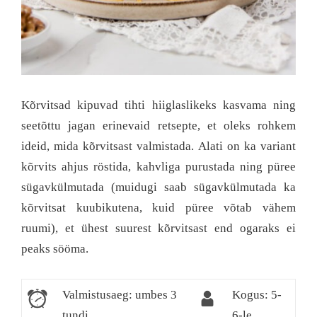
Kõrvitsad kipuvad tihti hiiglaslikeks kasvama ning
seetõttu jagan erinevaid retsepte, et oleks rohkem
ideid, mida kõrvitsast valmistada. Alati on ka variant
kõrvits ahjus röstida, kahvliga purustada ning püree
sügavkülmutada (muidugi saab sügavkülmutada ka
kõrvitsat kuubikutena, kuid püree võtab vähem
ruumi), et ühest suurest kõrvitsast end ogaraks ei
peaks sööma.
Valmistusaeg: umbes 3
Kogus: 5-
tundi
6-le