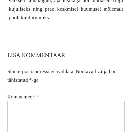
väiksed tainakogud, aja lusikaga abil ühtlaselt ringi
kujuliseks ning prae keskmisel kuumusel mõlemalt
poolt kuldpruuniks.
LISA KOMMENTAAR
Sinu e-postiaadressi ei avaldata.
Nõutavad väljad on
tähistatud
*
-ga
Kommenteeri
*