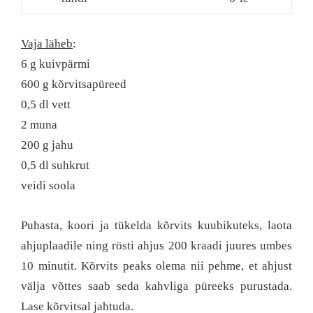
Vaja läheb
:
6 g kuivpärmi
600 g kõrvitsapüreed
0,5 dl vett
2 muna
200 g jahu
0,5 dl suhkrut
veidi soola
Puhasta, koori ja tükelda kõrvits kuubikuteks, laota
ahjuplaadile ning rösti ahjus 200 kraadi juures umbes
10 minutit. Kõrvits peaks olema nii pehme, et ahjust
välja võttes saab seda kahvliga püreeks purustada.
Lase kõrvitsal jahtuda.