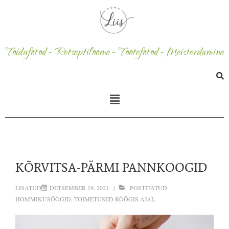
Toidufotod - Retseptiloome - Tootefotod - Meisterdamine
KÕRVITSA-PÄRMI PANNKOOGID
LISATUD
DETSEMBER 19, 2021
POSTITATUD
HOMMIKUSÖÖGID
,
TOIMETUSED KÖÖGIS
AJAL