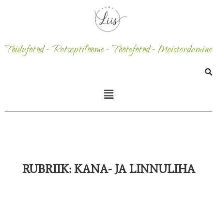
Toidufotod - Retseptiloome - Tootefotod - Meisterdamine
RUBRIIK:
KANA- JA LINNULIHA