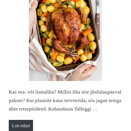
Kas sea- või linnuliha? Millist liha teie jõululaupäeval
pakute? Kui plaanite kana serveerida, siis jagan teiega
ühte retseptiideed. Kohandasin Talleggi …
Loe edasi