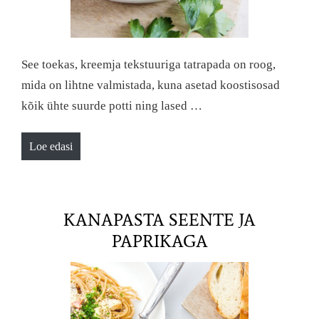
See toekas, kreemja tekstuuriga tatrapada on roog,
mida on lihtne valmistada, kuna asetad koostisosad
kõik ühte suurde potti ning lased …
Loe edasi
KANAPASTA SEENTE JA
PAPRIKAGA