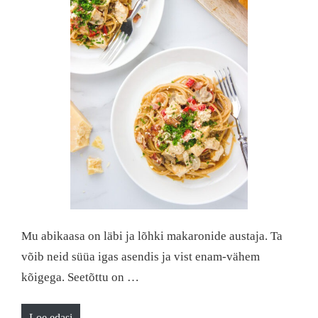
Mu abikaasa on läbi ja lõhki makaronide austaja. Ta
võib neid süüa igas asendis ja vist enam-vähem
kõigega. Seetõttu on …
Loe edasi