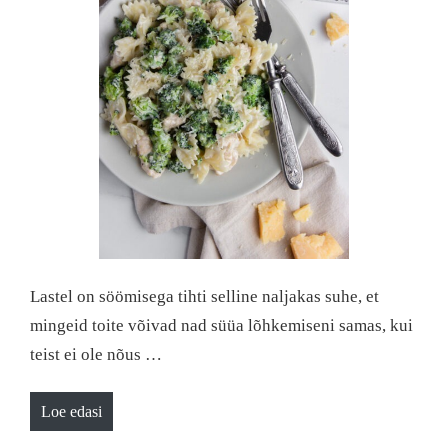
Lastel on söömisega tihti selline naljakas suhe, et
mingeid toite võivad nad süüa lõhkemiseni samas, kui
teist ei ole nõus …
Loe edasi