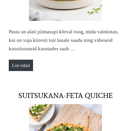
Pasta on alati piimasupi kõrval roog, mida valmistan,
kui on vaja kiiresti toit lauale saada ning väheseid
koostisosasid kasutades saab …
Loe edasi
SUITSUKANA-FETA QUICHE