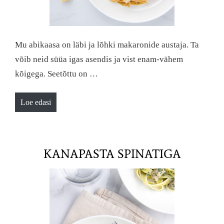
Mu abikaasa on läbi ja lõhki makaronide austaja. Ta
võib neid süüa igas asendis ja vist enam-vähem
kõigega. Seetõttu on …
Loe edasi
KANAPASTA SPINATIGA