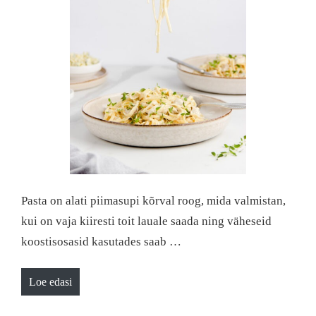
Pasta on alati piimasupi kõrval roog, mida valmistan,
kui on vaja kiiresti toit lauale saada ning väheseid
koostisosasid kasutades saab …
Loe edasi