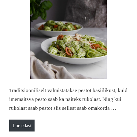
Traditsiooniliselt valmistatakse pestot basiilikust, kuid
imemaitsva pesto saab ka näiteks rukolast. Ning kui
rukolast saab pestot siis sellest saab omakorda …
Loe edasi