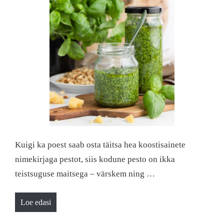
Kuigi ka poest saab osta täitsa hea koostisainete
nimekirjaga pestot, siis kodune pesto on ikka
teistsuguse maitsega – värskem ning …
Loe edasi