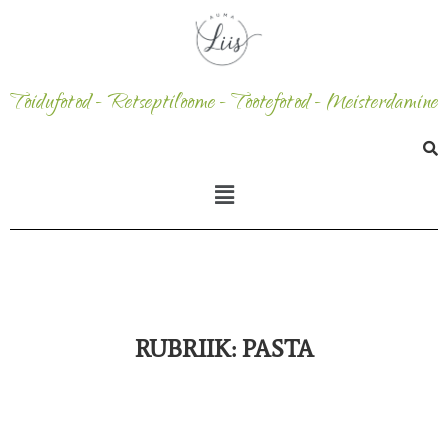
Toidufotod - Retseptiloome - Tootefotod - Meisterdamine
RUBRIIK:
PASTA